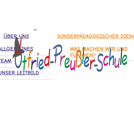
ÜBER UNS
SONDERPÄDAGOGISCHER DIEN
ALLGEMEINES
WAS MACHEN WIR UND
FÜR WEN?
TEAM
UNSER LEITBILD